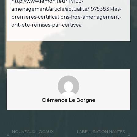
http://www.lemoniteur.fr/133-
amenagement/article/actualite/19753831-les-
premieres-certifications-hqe-amenagement-
ont-ete-remises-par-certivea
Clémence Le Borgne
NOUVEAUX LOCAUX
LABELLISATION NANTES