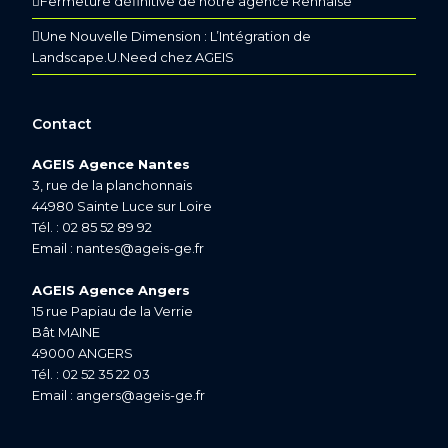
Fermeture définitive de notre agence Rennaise
Une Nouvelle Dimension : L’Intégration de
Landscape.U.Need chez AGEIS
Contact
AGEIS Agence Nantes
3, rue de la planchonnais
44980 Sainte Luce sur Loire
Tél. : 02 85 52 89 92
Email :
nantes@ageis-ge.fr
AGEIS Agence Angers
15 rue Papiau de la Verrie
Bât MAINE
49000 ANGERS
Tél. : 02 52 35 22 03
Email :
angers@ageis-ge.fr